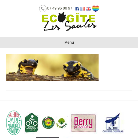
07 49 96 00 97
041[1]
Par
M. Chauvet
|
mars 25, 2016
Menu