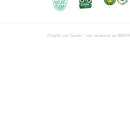
Écogîte Les Saules : vos vacances en BREN