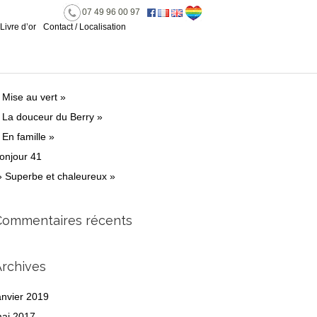
07 49 96 00 97
Livre d’or
Contact / Localisation
rticles récents
 Mise au vert »
 La douceur du Berry »
 En famille »
onjour 41
 Superbe et chaleureux »
Commentaires récents
Archives
anvier 2019
ai 2017