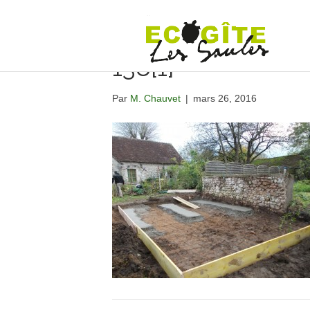
138[1]
Par
M. Chauvet
|
mars 26, 2016