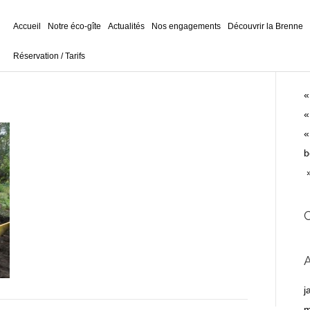
Accueil
Notre éco-gîte
Actualités
Nos engagements
Découvrir la Brenne
Réservation / Tarifs
A
«
«
«
b
»
j
m