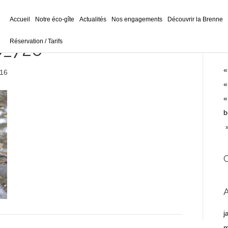
Accueil
Notre éco-gîte
Actualités
Nos engagements
Découvrir la Brenne
Réservation / Tarifs
0_720
A
«
016
«
«
b
»
j
m