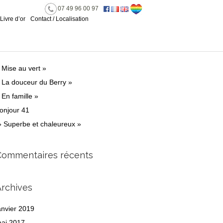
07 49 96 00 97
Livre d’or
Contact / Localisation
rticles récents
 Mise au vert »
 La douceur du Berry »
 En famille »
onjour 41
 Superbe et chaleureux »
Commentaires récents
Archives
anvier 2019
ai 2017