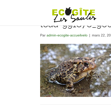
toad-991876_96
Par
admin-ecogite-accueilvelo
|
mars 22, 2