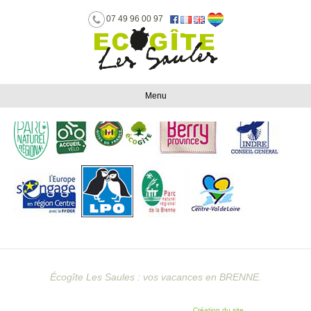
07 49 96 00 97
consoenergie
Menu
Écogîte Les Saules : vos vacances en BRENNE.
Création du site